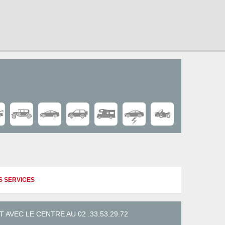
S SERVICES
VEC LE CENTRE AU 02 .33.53.29.72