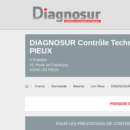
DIAGNOSUR Contrôle Tech
PIEUX
CTA MANA
43, Route de Cherbourg
50340
LES PIEUX
France
Normandie
Manche
Les Pieux
DIAGNOSUR 
PRENDRE R
POUR LES PRESTATIONS DE CONTRE-