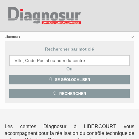
France
Hauts-De-France
Pas-De-Calais
Libercourt
Rechercher par mot clé
Requête
Ou
SE GÉOLOCALISER
Latitude
Longitude
RECHERCHER
Les centres Diagnosur à LIBERCOURT vous
accompagnent pour la réalisation du contrôle technique de