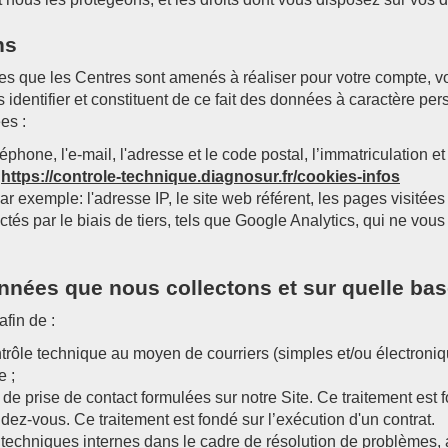
ns
vices que les Centres sont amenés à réaliser pour votre compte,
us identifier et constituent de ce fait des données à caractère 
es :
léphone, l'e-mail, l'adresse et le code postal, l’immatriculation 
:
https://controle-technique.diagnosur.fr/cookies-infos
par exemple: l'adresse IP, le site web référent, les pages visitée
ollectés par le biais de tiers, tels que Google Analytics, qui ne v
nnées que nous collectons et sur quelle bas
fin de :
ntrôle technique au moyen de courriers (simples et/ou électron
e ;
e prise de contact formulées sur notre Site. Ce traitement est 
ndez-vous. Ce traitement est fondé sur l’exécution d'un contrat.
s techniques internes dans le cadre de résolution de problèmes,