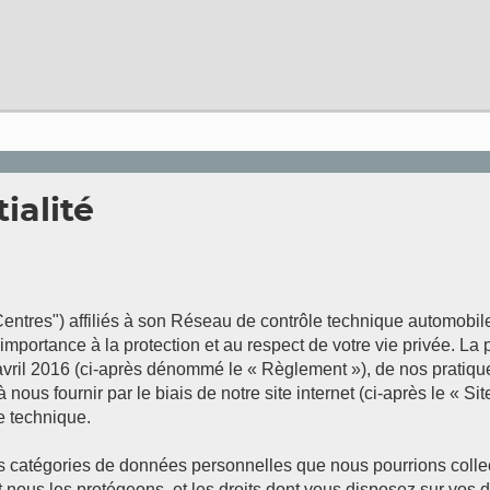
ialité
entres") affiliés à son Réseau de contrôle technique automobile 
mportance à la protection et au respect de votre vie privée. La p
 2016 (ci-après dénommé le « Règlement »), de nos pratiques co
ous fournir par le biais de notre site internet (ci-après le « Si
e technique.
les catégories de données personnelles que nous pourrions colle
 nous les protégeons, et les droits dont vous disposez sur vos