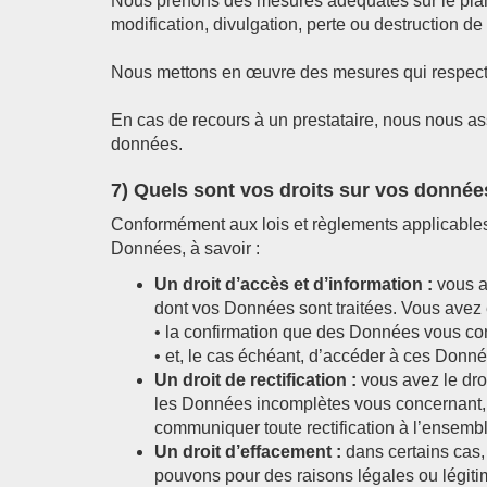
Nous prenons des mesures adéquates sur le plan t
modification, divulgation, perte ou destruction d
Nous mettons en œuvre des mesures qui respecten
En cas de recours à un prestataire, nous nous a
données.
7) Quels sont vos droits sur vos donnée
Conformément aux lois et règlements applicables 
Données, à savoir :
Un droit d’accès et d’information :
vous a
dont vos Données sont traitées. Vous avez é
• la confirmation que des Données vous con
• et, le cas échéant, d’accéder à ces Donné
Un droit de rectification :
vous avez le dro
les Données incomplètes vous concernant, 
communiquer toute rectification à l’ensemb
Un droit d’effacement :
dans certains cas,
pouvons pour des raisons légales ou légit